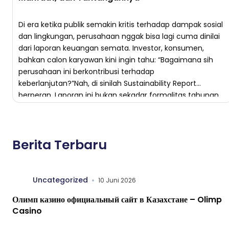
Di era ketika publik semakin kritis terhadap dampak sosial
dan lingkungan, perusahaan nggak bisa lagi cuma dinilai
dari laporan keuangan semata. Investor, konsumen,
bahkan calon karyawan kini ingin tahu: “Bagaimana sih
perusahaan ini berkontribusi terhadap
keberlanjutan?”Nah, di sinilah Sustainability Report
berperan. Laporan ini bukan sekadar formalitas tahunan,
tapi alat komunikasi strategis yang menunjukkan
seberapa jauh […]
Berita Terbaru
Uncategorized
10 Juni 2026
Олимп казино официальный сайт в Казахстане – Olimp
Casino