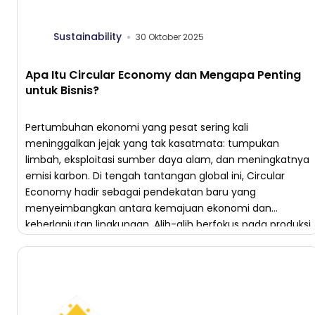
Sustainability
30 Oktober 2025
Apa Itu Circular Economy dan Mengapa Penting
untuk Bisnis?
Pertumbuhan ekonomi yang pesat sering kali
meninggalkan jejak yang tak kasatmata: tumpukan
limbah, eksploitasi sumber daya alam, dan meningkatnya
emisi karbon. Di tengah tantangan global ini, Circular
Economy hadir sebagai pendekatan baru yang
menyeimbangkan antara kemajuan ekonomi dan
keberlanjutan lingkungan. Alih-alih berfokus pada produksi
massal dan konsumsi berlebihan, model ini mendorong
perputaran nilai—di mana setiap […]