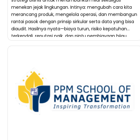
strategi bisnis untuk menumbuhkan nilai sekaligus
menekan jejak lingkungan. Intinya: mengubah cara kita
merancang produk, mengelola operasi, dan membangun
rantai pasok dengan prinsip sirkular serta data yang bisa
diaudit. Hasilnya nyata—biaya turun, risiko kepatuhan
terkendali, reputasi naik, dan pintu pembiayaan hijau
terbuka. Di artikel ini Anda akan mendapat […]