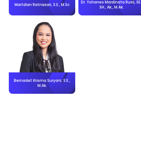
A.
Dr. Yohanes Mardinata Rusli, SE.
Martdian Ratnasari, S.E., M.Sc
SH., Ak., M.Ak.
Bernadet Krisma Suryani, S.E.,
M.Ak.