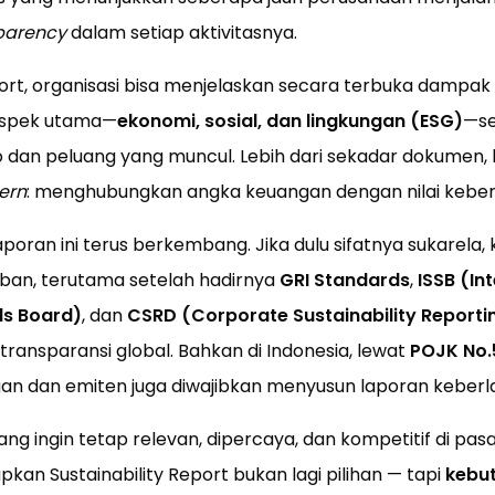
parency
dalam setiap aktivitasnya.
port, organisasi bisa menjelaskan secara terbuka dampak
aspek utama—
ekonomi, sosial, dan lingkungan (ESG)
—se
 dan peluang yang muncul. Lebih dari sekadar dokumen, la
ern
: menghubungkan angka keuangan dengan nilai keberl
poran ini terus berkembang. Jika dulu sifatnya sukarela, k
iban, terutama setelah hadirnya
GRI Standards
,
ISSB (In
ds Board)
, dan
CSRD (Corporate Sustainability Reportin
ansparansi global. Bahkan di Indonesia, lewat
POJK No.
an dan emiten juga diwajibkan menyusun laporan keberla
ng ingin tetap relevan, dipercaya, dan kompetitif di pasa
n Sustainability Report bukan lagi pilihan — tapi
kebut