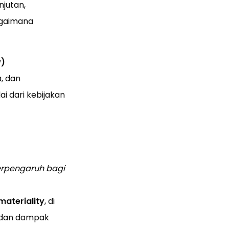
njutan,
agaimana
w)
a, dan
i dari kebijakan
erpengaruh bagi
materiality
, di
s dan dampak