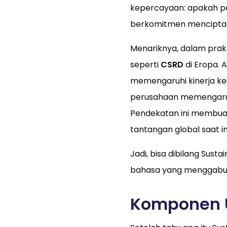
kepercayaan: apakah p
berkomitmen menciptaka
Menariknya, dalam prak
seperti
CSRD
di Eropa. 
memengaruhi kinerja k
perusahaan memengaruh
Pendekatan ini membuat 
tantangan global saat ini
Jadi, bisa dibilang Sust
bahasa yang menggabung
Komponen U