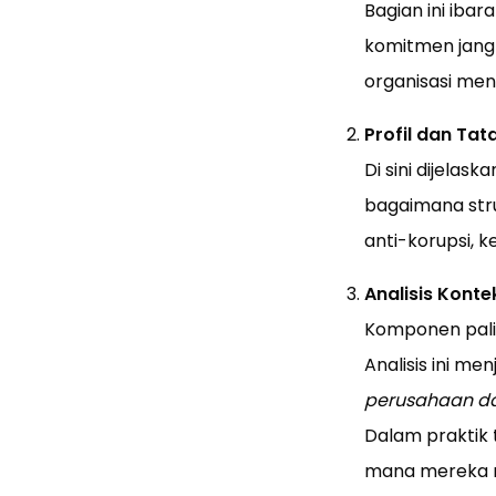
Bagian ini ibar
komitmen jang
organisasi men
Profil dan Ta
Di sini dijelas
bagaimana stru
anti-korupsi, 
Analisis Konte
Komponen palin
Analisis ini m
perusahaan da
Dalam praktik
mana mereka me