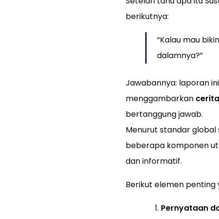
Setelah tahu apa itu Su
berikutnya:
“Kalau mau bikin
dalamnya?”
Jawabannya: laporan ini
menggambarkan
cerit
bertanggung jawab.
Menurut standar global 
beberapa komponen uta
dan informatif.
Berikut elemen penting 
Pernyataan da