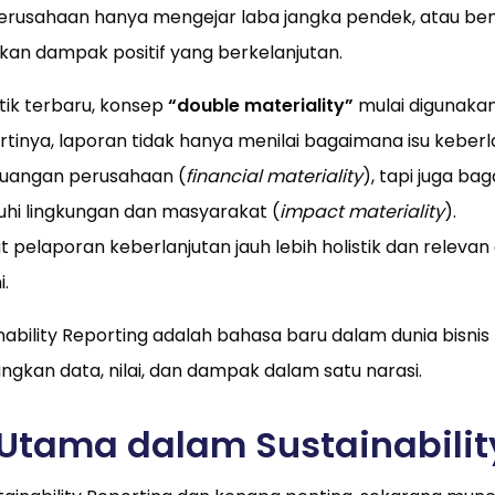
erusahaan hanya mengejar laba jangka pendek, atau be
n dampak positif yang berkelanjutan.
tik terbaru, konsep
“double materiality”
mulai digunakan
Artinya, laporan tidak hanya menilai bagaimana isu keberl
euangan perusahaan (
financial materiality
), tapi juga ba
i lingkungan dan masyarakat (
impact materiality
).
pelaporan keberlanjutan jauh lebih holistik dan releva
.
ainability Reporting adalah bahasa baru dalam dunia bisn
kan data, nilai, dan dampak dalam satu narasi.
tama dalam Sustainabilit