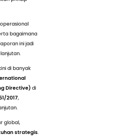
 operasional
rta bagaimana
poran ini jadi
anjutan.
ini di banyak
ternational
g Directive)
di
51/2017
,
njutan.
r global,
uhan strategis
.