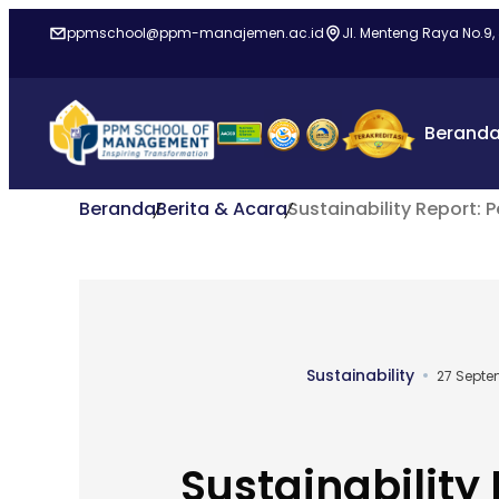
ppmschool@ppm-manajemen.ac.id
Jl. Menteng Raya No.9,
Berand
Beranda
Berita & Acara
Sustainability Report
Sustainability
27 Septe
Sustainability 