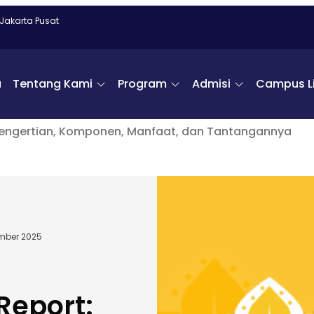
 Jakarta Pusat
a
Tentang Kami
Program
Admisi
Campus Li
: Pengertian, Komponen, Manfaat, dan Tantangannya
mber 2025
Report: