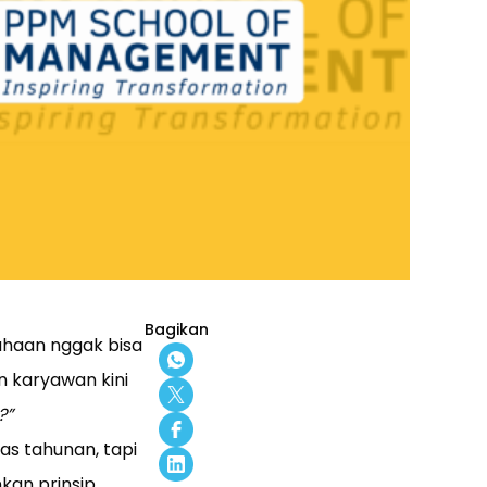
Bagikan
sahaan nggak bisa
n karyawan kini
?”
as tahunan, tapi
kan prinsip