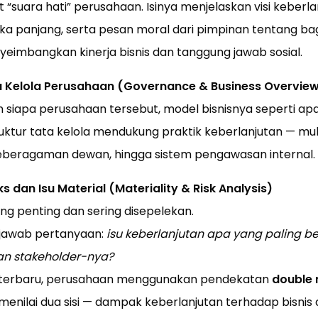
at “suara hati” perusahaan. Isinya menjelaskan visi keberla
ka panjang, serta pesan moral dari pimpinan tentang b
yeimbangkan kinerja bisnis dan tanggung jawab sosial.
ta Kelola Perusahaan (Governance & Business Overvie
kan siapa perusahaan tersebut, model bisnisnya seperti ap
ktur tata kelola mendukung praktik keberlanjutan — mula
keberagaman dewan, hingga sistem pengawasan internal.
ks dan Isu Material (Materiality & Risk Analysis)
g penting dan sering disepelekan.
enjawab pertanyaan:
isu keberlanjutan apa yang paling b
n stakeholder-nya?
 terbaru, perusahaan menggunakan pendekatan
double 
nilai dua sisi — dampak keberlanjutan terhadap bisni