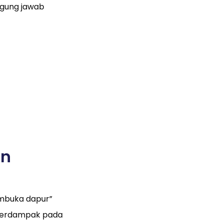
ggung jawab
an
mbuka dapur”
 berdampak pada