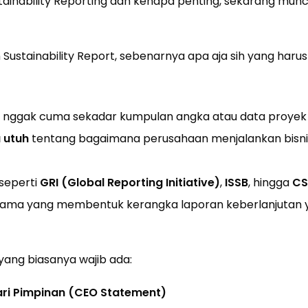
stainability Reporting dan kenapa penting, sekarang mun
 Sustainability Report, sebenarnya apa aja sih yang harus
 nggak cuma sekadar kumpulan angka atau data proyek so
a utuh
tentang bagaimana perusahaan menjalankan bisni
seperti
GRI (Global Reporting Initiative)
,
ISSB
, hingga
CS
ma yang membentuk kerangka laporan keberlanjutan y
yang biasanya wajib ada:
ri Pimpinan (CEO Statement)