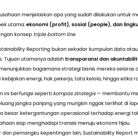
erusahaan menjelaskan apa yang sudah dilakukan untuk m
spek utama:
ekonomi (profit), sosial (people), dan ling
dengan konsep
triple bottom line
.
stainability Reporting bukan sekadar kumpulan data ata
as. Tujuan utamanya adalah
transparansi dan akuntabili
 menunjukkan bagaimana strategi bisnis mereka selaras d
 kebijakan energi, hak pekerja, tata kelola, hingga etika r
 ini berfungsi seperti
kompas strategis
— membantu me
luang jangka panjang yang mungkin nggak terlihat di la
pa besar ketergantungan operasional terhadap energi ta
haan siap menghadapi transisi menuju ekonomi hijau.
 dan pemangku kepentingan lain, Sustainability Report m