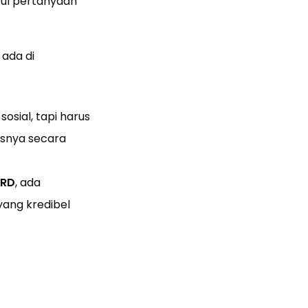
cul pertanyaan
 ada di
sial, tapi harus
snya secara
RD
, ada
ang kredibel