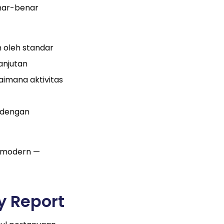
nar-benar
 oleh standar
anjutan
gaimana aktivitas
n dengan
is modern —
y Report