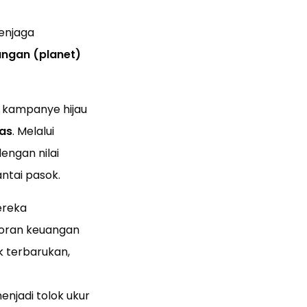
enjaga
kungan (planet)
u kampanye hijau
tas
. Melalui
engan nilai
antai pasok.
reka
poran keuangan
k terbarukan,
enjadi tolok ukur