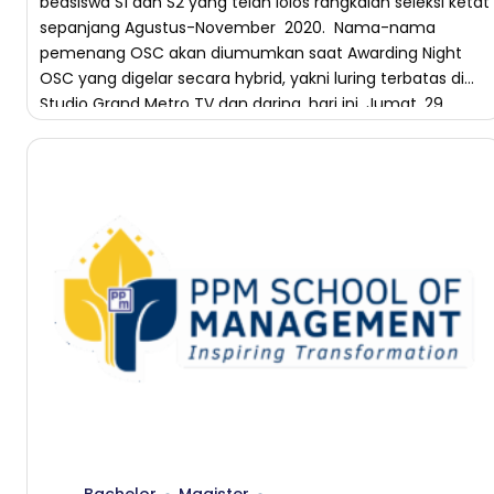
beasiswa S1 dan S2 yang telah lolos rangkaian seleksi ketat
sepanjang Agustus-November 2020. Nama-nama
pemenang OSC akan diumumkan saat Awarding Night
OSC yang digelar secara hybrid, yakni luring terbatas di
Studio Grand Metro TV dan daring, hari ini, Jumat, 29
Januari 2021. CEO Medcom.id Kania […]