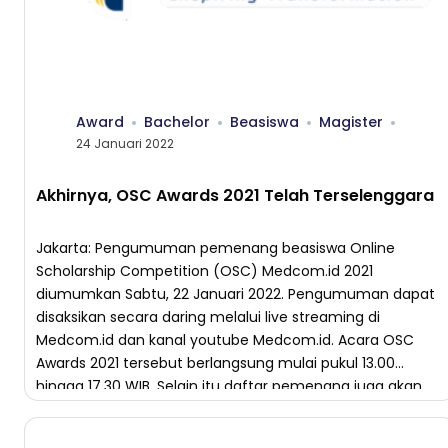
Award
Bachelor
Beasiswa
Magister
24 Januari 2022
Akhirnya, OSC Awards 2021 Telah Terselenggara
Jakarta: Pengumuman pemenang beasiswa Online
Scholarship Competition (OSC) Medcom.id 2021
diumumkan Sabtu, 22 Januari 2022. Pengumuman dapat
disaksikan secara daring melalui live streaming di
Medcom.id dan kanal youtube Medcom.id. Acara OSC
Awards 2021 tersebut berlangsung mulai pukul 13.00
hingga 17.30 WIB. Selain itu daftar pemenang juga akan
diunggah di laman osc.medcom.id. Tahun ini terdapat 25
Perguruan Tinggi Swasta (PTS) […]