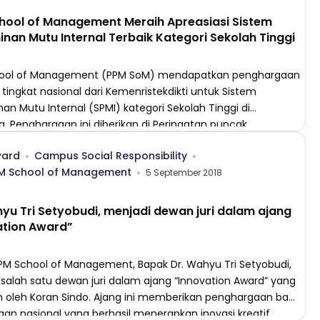
hool of Management Meraih Apreasiasi Sistem
nan Mutu Internal Terbaik Kategori Sekolah Tinggi
ool of Management (PPM SoM) mendapatkan penghargaan
i tingkat nasional dari Kemenristekdikti untuk Sistem
an Mutu Internal (SPMI) kategori Sekolah Tinggi di
a. Penghargaan ini diberikan di Peringatan puncak
s ( Hari Kebangkitan Teknologi Nasional) ke-24 telah digelar
ard
Campus Social Responsibility
tut Seni Indonesia Denpasar pada Kamis (27/08). . Hadir
M School of Management
penerima apresiasi dari PPM SoM adalah Dr. […]
5 September 2018
yu Tri Setyobudi, menjadi dewan juri dalam ajang
ation Award”
M School of Management, Bapak Dr. Wahyu Tri Setyobudi,
salah satu dewan juri dalam ajang “Innovation Award” yang
 oleh Koran Sindo. Ajang ini memberikan penghargaan bagi
an nasional yang berhasil menerapkan inovasi kreatif