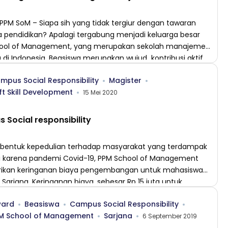
 PPM SoM – Siapa sih yang tidak tergiur dengan tawaran
 pendidikan? Apalagi tergabung menjadi keluarga besar
ool of Management, yang merupakan sekolah manajemen
di Indonesia. Beasiswa merupakan wujud kontribusi aktif
 SoM untuk terselenggaranya program pendidikan lanjutan
mpus Social Responsibility
Magister
kualitas baik. Baca Juga : PPM School of Management
ft Skill Development
preasiasi Sistem […]
15 Mei 2020
Social responsibility
 bentuk kepedulian terhadap masyarakat yang terdampak
 karena pandemi Covid-19, PPM School of Management
kan keringanan biaya pengembangan untuk mahasiswa
Sarjana. Keringanan biaya, sebesar Rp 15 juta untuk
Sarjana Akuntasi Bisnis (SAB) dan Rp 10 juta untuk Program
ard
Beasiswa
Campus Social Responsibility
Manajemen Bisnis (SMB), berlaku bagi mahasiswa Program
M School of Management
Sarjana
periode September 2020/2021. Saat ini, […]
6 September 2019