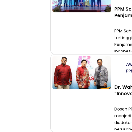
PPM Sc
Penjami
PPM Sch
tertingg
Penjamin
Indonesi
Haktekna
Aw
di Insti
PP
sebagai 
Dr. Wah
“Innov
Dosen PP
menjadi 
diadakan
perusaha