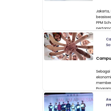
Jakarta,
beasiswa
PPM Sch
pertama 
dari PPM
Ca
yang ber
So
Meraih A
Campus 
Sebagai
ekonomi
memberi
Program 
Program 
Aw
Sarjana 
PP
Sarjana 