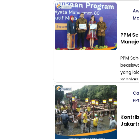
dalam bi
Aw
Indonesi
Ma
dalam p
PPM Sc
Manaje
PPM Sch
beasisw
yang lol
Scholars
ke 10 ba
Ca
Kadarman
PP
sebelumn
Kontri
Jakart