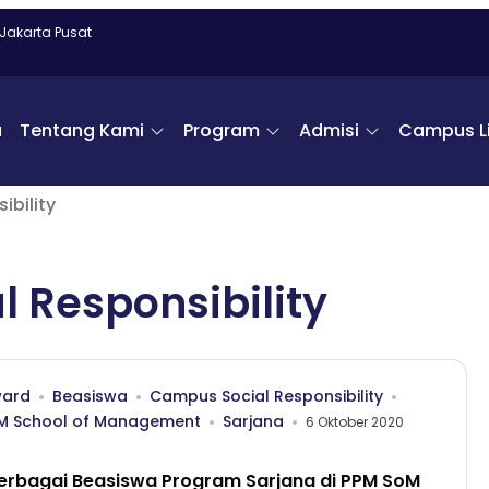
 Jakarta Pusat
a
Tentang Kami
Program
Admisi
Campus Li
bility
 Responsibility
ard
Beasiswa
Campus Social Responsibility
M School of Management
Sarjana
6 Oktober 2020
 Berbagai Beasiswa Program Sarjana di PPM SoM