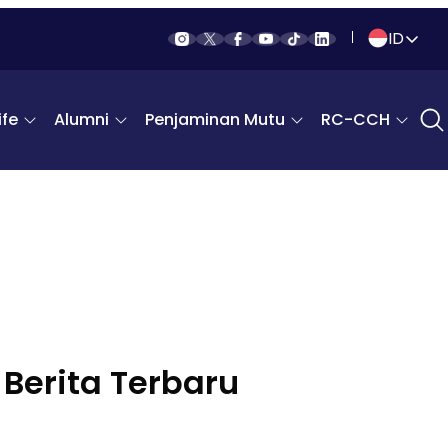
ID
Indonesia
fe
Alumni
Penjaminan Mutu
RC-CCH
English
Berita Terbaru