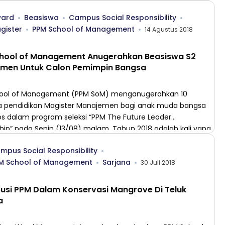
snis mereka. Sebagai institusi manajemen tertua di
ard
Beasiswa
Campus Social Responsibility
a, PPM School of Management senantiasa berkontribusi
gister
PPM School of Management
engembangan ilmu manajemen […]
14 Agustus 2018
hool of Management Anugerahkan Beasiswa S2
men Untuk Calon Pemimpin Bangsa
ool of Management (PPM SoM) menganugerahkan 10
a pendidikan Magister Manajemen bagi anak muda bangsa
os dalam program seleksi “PPM The Future Leader
hip” pada Senin (13/08) malam. Tahun 2018 adalah kali yang
gi PPM untuk menganugerahkan beasiswa Prof. AM.
mpus Social Responsibility
 ini. Seluruh peserta yang memperoleh beasiswa,
M School of Management
Sarjana
ya harus mengikuti rangkaian […]
30 Juli 2018
busi PPM Dalam Konservasi Mangrove Di Teluk
a