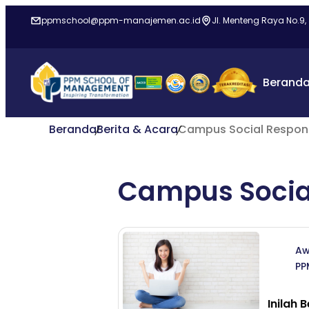
ppmschool@ppm-manajemen.ac.id
Jl. Menteng Raya No.9,
Berand
Beranda
Berita & Acara
Campus Social Responsi
Campus Social
Aw
PP
Inilah