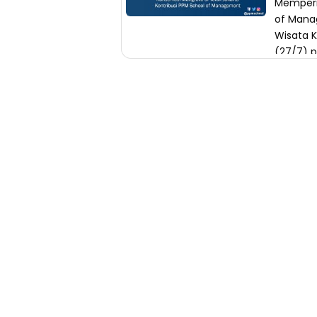
Memperin
of Mana
Wisata 
(27/7) p
Manajeme
dari ra
menjadi
semarak