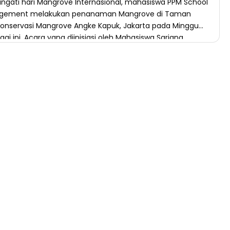
gati hari Mangrove Internasional, mahasiswa PPM School
gement melakukan penanaman Mangrove di Taman
Konservasi Mangrove Angke Kapuk, Jakarta pada Minggu
agi ini. Acara yang diinisiasi oleh Mahasiswa Sarjana
n Bisnis (SMB) Kelas Profesional 12 ini merupakan bagian
ngkaian mata kuliah “Pengembangan Kelompok” yang
 kurikulum khas PPM Manajemen. Acara berlangsung dengan
 […]