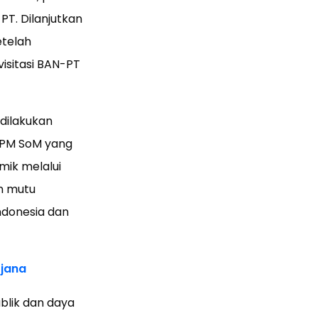
PT. Dilanjutkan
telah
isitasi BAN-PT
 dilakukan
 PPM SoM yang
mik melalui
n mutu
ndonesia dan
jana
ublik dan daya