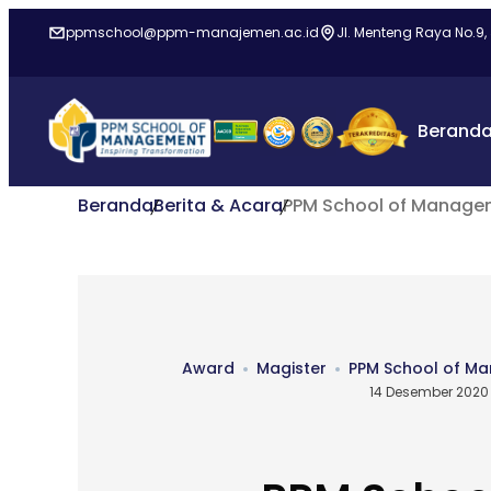
ppmschool@ppm-manajemen.ac.id
Jl. Menteng Raya No.9,
Berand
Beranda
Berita & Acara
PPM School of Managem
Award
Magister
PPM School of M
14 Desember 2020