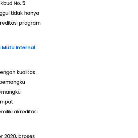
kbud No. 5
ggul tidak hanya
kreditasi program
Mutu Internal
engan kualitas
h pemangku
pemangku
empat
iliki akreditasi
r 2020, proses