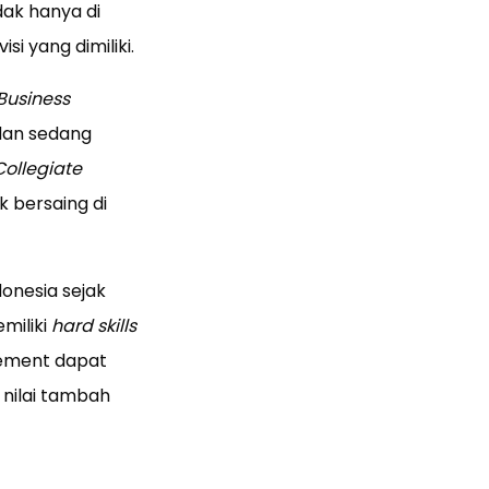
dak hanya di
si yang dimiliki.
Business
dan sedang
ollegiate
 bersaing di
onesia sejak
miliki
hard skills
gement dapat
nilai tambah