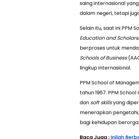
saing internasional yang
dalam negeri, tetapi juga
Selain itu, saat ini PPM 
Education and Scholarsh
berproses untuk mendap
Schools of Business
(AAC
lingkup internasional.
PPM School of Manageme
tahun 1967. PPM School m
dan
soft skills
yang diper
menerapkan pengetahua
bagi kehidupan berorga
Baca Juga :
Inilah Ber