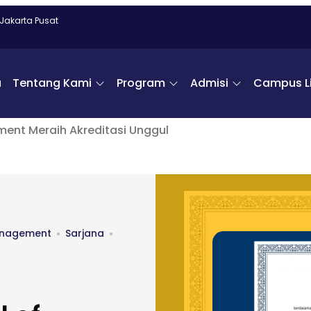
 Jakarta Pusat
a
Tentang Kami
Program
Admisi
Campus Li
ent Meraih Akreditasi Unggul
anagement
Sarjana