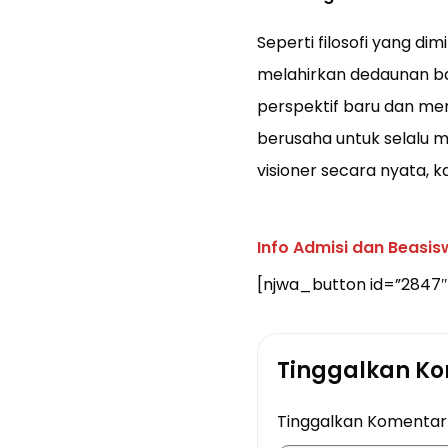
Seperti filosofi yang di
melahirkan dedaunan ba
perspektif baru dan mem
berusaha untuk selalu
visioner secara nyata, k
Info Admisi dan Beasi
[njwa_button id=”2847″
Tinggalkan K
Tinggalkan Komenta