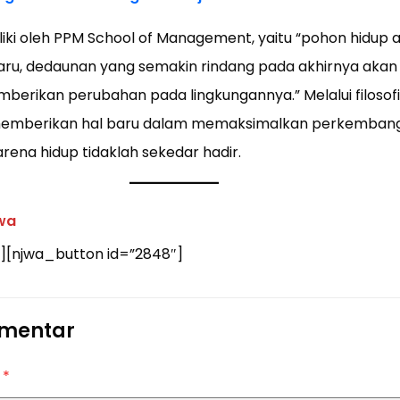
miliki oleh PPM School of Management, yaitu “pohon hidup 
ru, dedaunan yang semakin rindang pada akhirnya akan
berikan perubahan pada lingkungannya.” Melalui filosofi
 memberikan hal baru dalam memaksimalkan perkembang
arena hidup tidaklah sekedar hadir.
swa
][njwa_button id=”2848″]
omentar
r
*