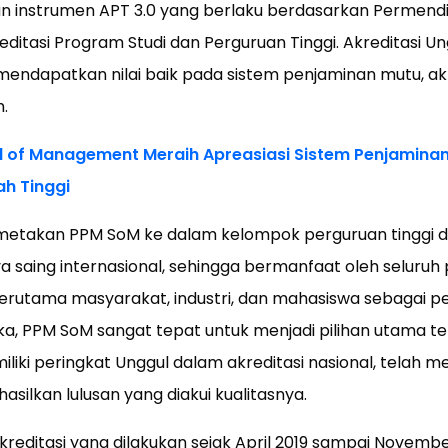
instrumen APT 3.0 yang berlaku berdasarkan Permendi
ditasi Program Studi dan Perguruan Tinggi. Akreditasi Un
 mendapatkan nilai baik pada sistem penjaminan mutu, a
h.
 of Management Meraih Apreasiasi Sistem Penjaminan 
ah Tinggi
emetakan PPM SoM ke dalam kelompok perguruan tinggi d
ya saing internasional, sehingga bermanfaat oleh seluru
erutama masyarakat, industri, dan mahasiswa sebagai 
a, PPM SoM sangat tepat untuk menjadi pilihan utama t
iki peringkat Unggul dalam akreditasi nasional, telah mem
asilkan lulusan yang diakui kualitasnya.
editasi yang dilakukan sejak April 2019 sampai Novembe