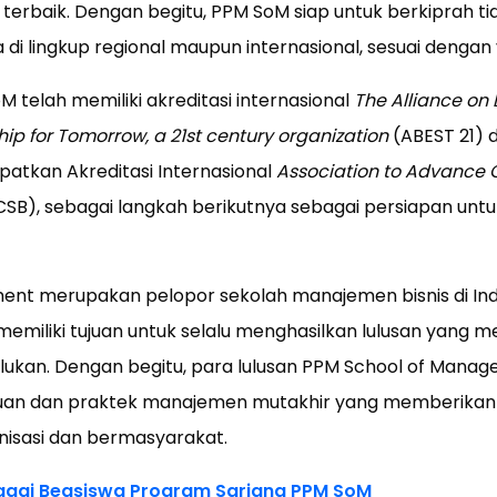
 terbaik. Dengan begitu, PPM SoM siap untuk berkiprah ti
 di lingkup regional maupun internasional, sesuai dengan vi
SoM telah memiliki akreditasi internasional
The Alliance on 
ip for Tomorrow, a 21st century organization
(ABEST 21) 
atkan Akreditasi Internasional
Association to Advance C
SB), sebagai langkah berikutnya sebagai persiapan untuk
nt merupakan pelopor sekolah manajemen bisnis di Ind
emiliki tujuan untuk selalu menghasilkan lulusan yang me
lukan. Dengan begitu, para lulusan PPM School of Mana
n dan praktek manajemen mutakhir yang memberikan 
nisasi dan bermasyarakat.
bagai Beasiswa Program Sarjana PPM SoM