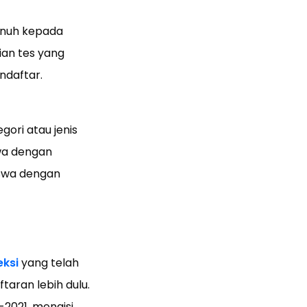
enuh kepada
an tes yang
ndaftar.
ori atau jenis
wa dengan
swa dengan
eksi
yang telah
taran lebih dulu.
-2021, mengisi