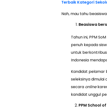
Terbaik Kategori Sekol
Nah, mau tahu beasiswa 
Beasiswa bers
Tahun ini, PPM So
penuh kepada siswa
untuk berkontribu
Indonesia mendapat
Kandidat pelamar b
seleksinya dimulai
secara
online
kare
kandidat unggul p
PPM School o