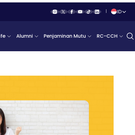
ID
Indonesia
fe
Alumni
Penjaminan Mutu
RC-CCH
English