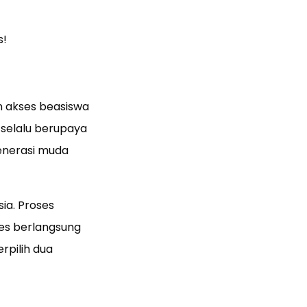
s!
akses beasiswa
 selalu berupaya
enerasi muda
ia. Proses
tes berlangsung
rpilih dua