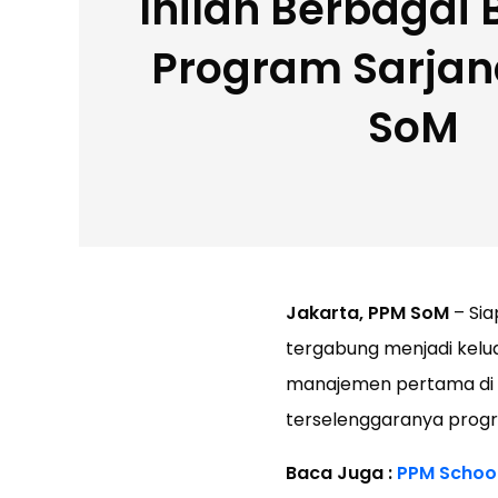
Inilah Berbagai
Program Sarjan
SoM
Jakarta, PPM SoM
– Sia
tergabung menjadi kel
manajemen pertama di I
terselenggaranya progra
Baca Juga :
PPM School