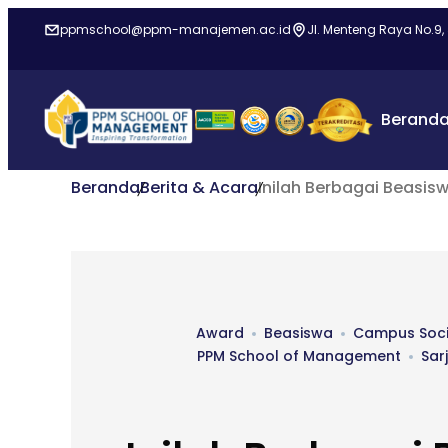
ppmschool@ppm-manajemen.ac.id
Jl. Menteng Raya No.9,
Berand
Beranda
Berita & Acara
Inilah Berbagai Beasis
Award
Beasiswa
Campus Socia
PPM School of Management
Sar