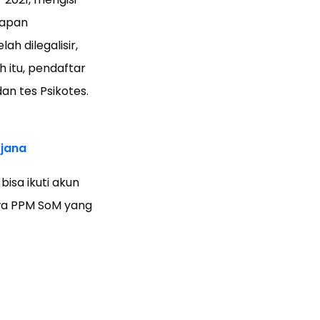
kapan
ah dilegalisir,
h itu, pendaftar
n tes Psikotes.
jana
sa ikuti akun
wa PPM SoM yang