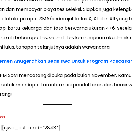
an dan membayar biaya tes seleksi. Siapkan juga keleng
fotokopi rapor SMA/sederajat kelas X, XI, dan XII yang tel
opi kartu keluarga, dan foto berwarna ukuran 4×6. Setela
ikuti beberapa tes, seperti tes kemampuan akademik da
ni lulus, tahapan selanjutnya adalah wawancara.
emen Anugerahkan Beasiswa Untuk Program Pascasar
PM SoM mendatang dibuka pada bulan November. Kamu bi
l
untuk mendapatkan informasi pendaftaran dan beasis
arang!
swa
][njwa_button id=”2848″]