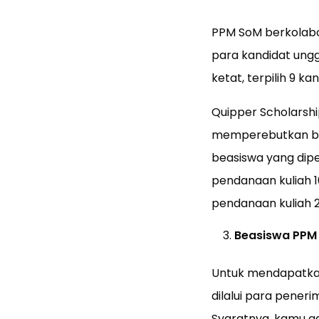
PPM SoM berkolab
para kandidat ungg
ketat, terpilih 9 k
Quipper Scholarshi
memperebutkan beas
beasiswa yang dip
pendanaan kuliah 1
pendanaan kuliah 2
Beasiswa PPM
Untuk mendapatkan
dilalui para pener
Syaratnya, kamu ad