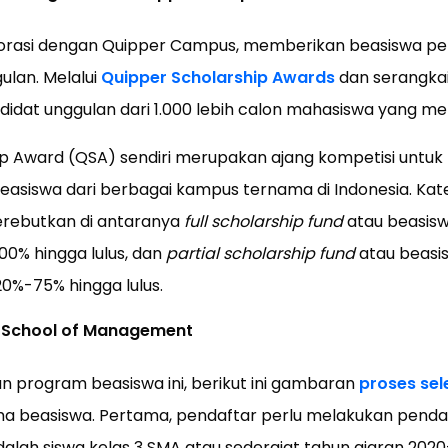
orasi dengan Quipper Campus, memberikan beasiswa p
ulan. Melalui
Quipper Scholarship Awards
dan serangkai
andidat unggulan dari 1.000 lebih calon mahasiswa yang me
p Award (QSA) sendiri merupakan ajang kompetisi untuk
iswa dari berbagai kampus ternama di Indonesia. Kateg
erebutkan di antaranya
full scholarship fund
atau beasis
00% hingga lulus, dan
partial scholarship fund
atau beasi
0%-75% hingga lulus.
 School of Management
 program beasiswa ini, berikut ini gambaran
proses sel
ima beasiswa. Pertama, pendaftar perlu melakukan pendaf
alah siswa kelas 3 SMA atau sederajat tahun ajaran 2020