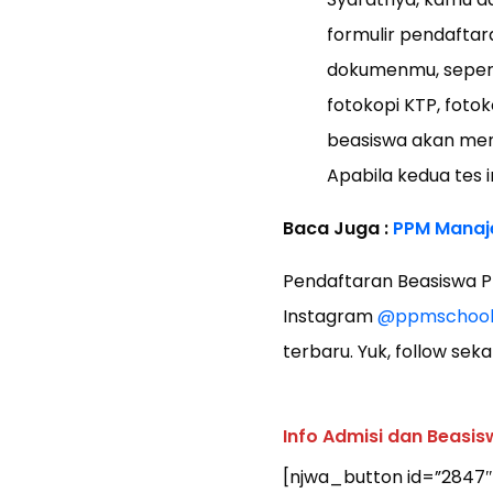
formulir pendaftar
dokumenmu, seperti 
fotokopi KTP, fotok
beasiswa akan meng
Apabila kedua tes i
Baca Juga :
PPM Manaj
Pendaftaran Beasiswa P
Instagram
@ppmschoo
terbaru. Yuk, follow sek
Info Admisi dan Beasi
[njwa_button id=”2847″