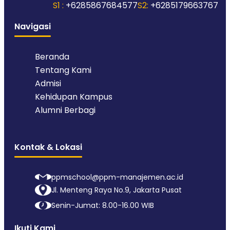
S1 :
+6285867684577
S2:
+6285179663767
Navigasi
Beranda
Tentang Kami
Admisi
Kehidupan Kampus
Alumni Berbagi
Kontak & Lokasi
ppmschool@ppm-manajemen.ac.id
Jl. Menteng Raya No.9, Jakarta Pusat
Senin-Jumat: 8.00-16.00 WIB
Ikuti Kami