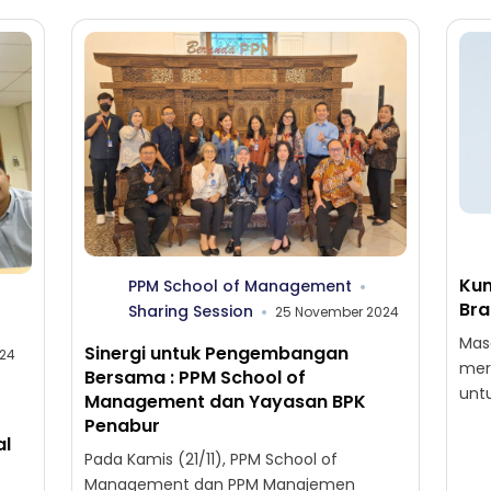
Kun
PPM School of Management
Bra
Sharing Session
25 November 2024
Mas
Sinergi untuk Pengembangan
24
mer
Bersama : PPM School of
unt
Management dan Yayasan BPK
meni
Penabur
al
ata
Pada Kamis (21/11), PPM School of
baru
Management dan PPM Manajemen