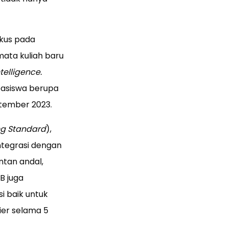
okus pada
mata kuliah baru
ntelligence.
easiswa berupa
tember 2023.
ing Standard
),
ntegrasi dengan
ntan andal,
B juga
i baik untuk
ier selama 5