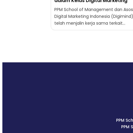
dalam Kelas Digital Marketing
PPM School of Management dan Asosi
Digital Marketing Indonesia (Digimind
telah menjalin kerja sama terkait
Tridharma Perguruan Tinggi, yaitu
pendidikan, penelitian, dan pengabdi
kepada masyarakat....
PPM Sch
PPM 