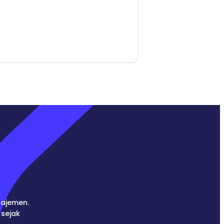
najemen.
sejak