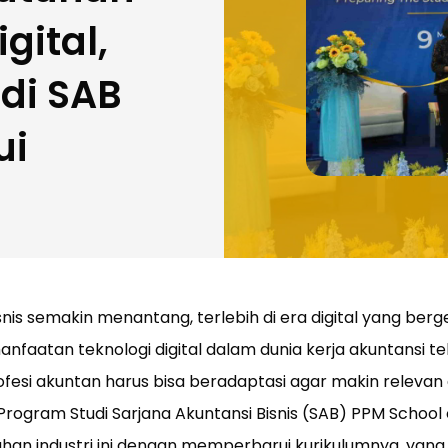
igital,
di SAB
ui
snis semakin menantang, terlebih di era digital yang berg
emanfaatan teknologi digital dalam dunia kerja akuntansi t
rofesi akuntan harus bisa beradaptasi agar makin releva
Program Studi Sarjana Akuntansi Bisnis (SAB) PPM Schoo
an industri ini dengan memperbarui kurikulumnya, yang 