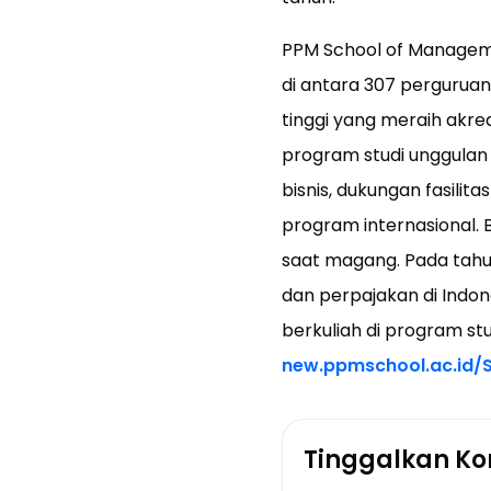
PPM School of Manageme
di antara 307 perguruan
tinggi yang meraih akred
program studi unggulan
bisnis, dukungan fasilita
program internasional. 
saat magang. Pada tahun
dan perpajakan di Indon
berkuliah di program st
new.ppmschool.ac.id/
Tinggalkan K