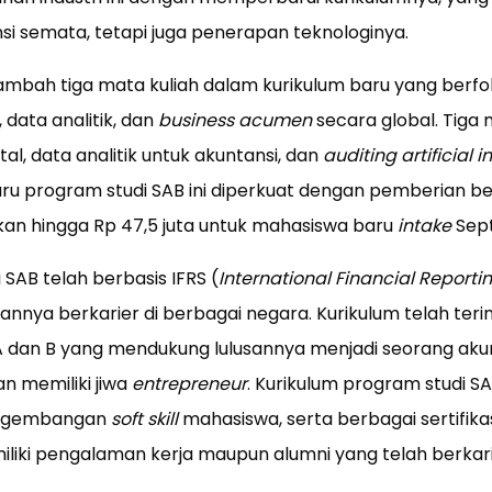
si semata, tetapi juga penerapan teknologinya.
mbah tiga mata kuliah dalam kurikulum baru yang berf
 data analitik, dan
business acumen
secara global. Tiga 
ital, data analitik untuk akuntansi, dan
auditing artificial i
aru program studi SAB ini diperkuat dengan pemberian b
kan hingga Rp 47,5 juta untuk mahasiswa baru
intake
Sep
 SAB telah berbasis IFRS
(
International Financial Report
nya berkarier di berbagai negara. Kurikulum telah teri
k A dan B yang mendukung lulusannya menjadi seorang aku
an memiliki jiwa
entrepreneur
. Kurikulum program studi SA
pengembangan
soft skill
mahasiswa, serta berbagai sertifikas
iliki pengalaman kerja maupun alumni yang telah berkar