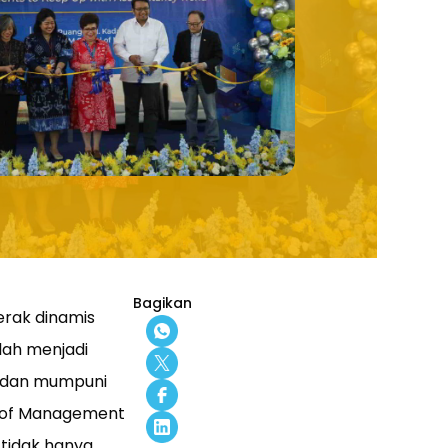
Bagikan
erak dinamis
elah menjadi
n dan mumpuni
l of Management
tidak hanya