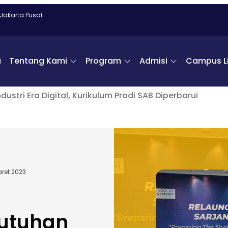
 Jakarta Pusat
a
Tentang Kami
Program
Admisi
Campus Li
stri Era Digital, Kurikulum Prodi SAB Diperbarui
aret 2023
utuhan