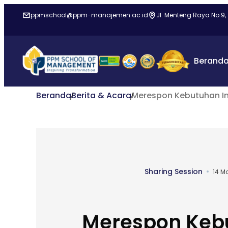
ppmschool@ppm-manajemen.ac.id
Jl. Menteng Raya No.9,
Berand
Beranda
Berita & Acara
Merespon Kebutuhan Indu
Sharing Session
14 M
Merespon Keb