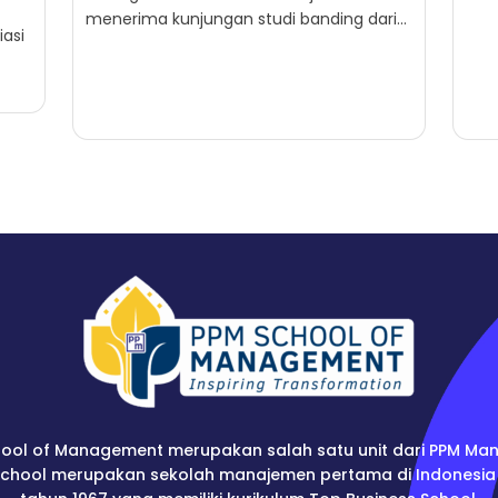
menerima kunjungan studi banding dari
asi
Yayasan BPK Penabur. Kegiatan ini
)
menjadi momentum penting untuk
berbagi...
an
ool of Management merupakan salah satu unit dari PPM Ma
School merupakan sekolah manajemen pertama di Indonesia 