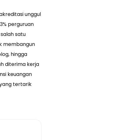
kreditasi unggul
,23% perguruan
salah satu
uk membangun
olog, hingga
h diterima kerja
ansi keuangan
yang tertarik