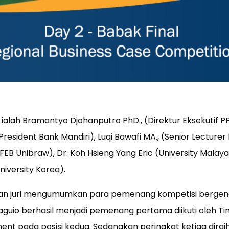
i ialah Bramantyo Djohanputro PhD., (Direktur Eksekutif
 President Bank Mandiri), Luqi Bawafi MA., (Senior Lecturer
 FEB Unibraw), Dr. Koh Hsieng Yang Eric (University Malaya)
iversity Korea).
an juri mengumumkan para pemenang kompetisi bergengsi
 Baguio berhasil menjadi pemenang pertama diikuti oleh Ti
t pada posisi kedua. Sedangkan peringkat ketiga diraih