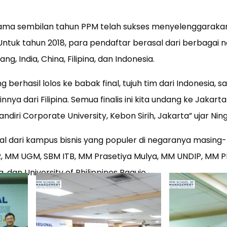
lama sembilan tahun PPM telah sukses menyelenggaraka
i. Untuk tahun 2018, para pendaftar berasal dari berbagai 
ng, India, China, Filipina, dan Indonesia.
berhasil lolos ke babak final, tujuh tim dari Indonesia, sa
innya dari Filipina. Semua finalis ini kita undang ke Jakart
ndiri Corporate University, Kebon Sirih, Jakarta” ujar Ning
sal dari kampus bisnis yang populer di negaranya masing
, MM UGM, SBM ITB, MM Prasetiya Mulya, MM UNDIP, MM PP
 dan University of Philippines Baguio.