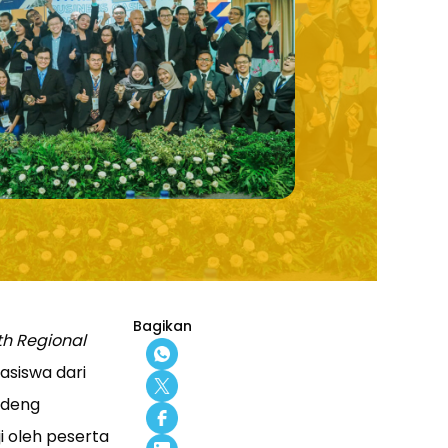
Bagikan
th Regional
asiswa dari
ndeng
i oleh peserta