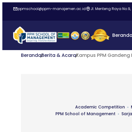
ppmschool@ppm-manajemen.ac.id
Jl. Menteng Raya No.9,
Berand
Beranda
Berita & Acara
Kampus PPM Gandeng Ba
Academic Competition
PPM School of Management
Sarj