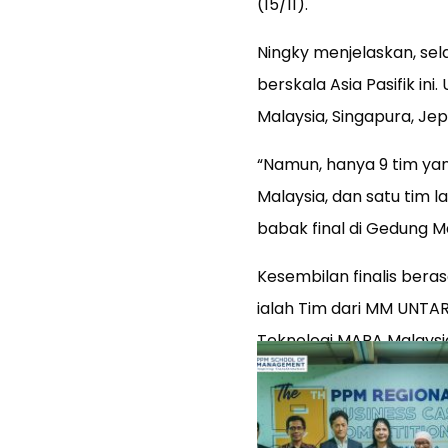
(15/11).
Ningky menjelaskan, se
berskala Asia Pasifik in
Malaysia, Singapura, Jepa
“Namun, hanya 9 tim yang 
Malaysia, dan satu tim la
babak final di Gedung Ma
Kesembilan finalis bera
ialah Tim dari MM UNTAR
Teknologi MARA Malaysia,