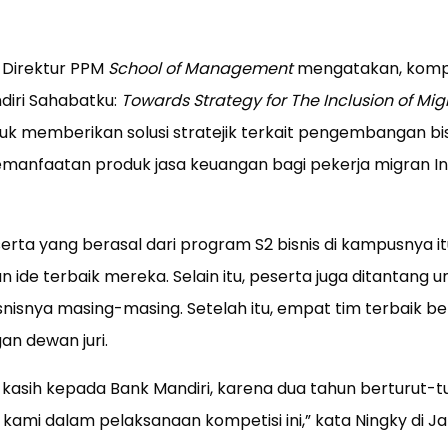
, Direktur PPM
School of Management
mengatakan, kompe
iri Sahabatku:
Towards Strategy for The Inclusion of Mi
k memberikan solusi stratejik terkait pengembangan bis
anfaatan produk jasa keuangan bagi pekerja migran Ind
erta yang berasal dari program S2 bisnis di kampusnya it
de terbaik mereka. Selain itu, peserta juga ditantang un
snisnya masing-masing. Setelah itu, empat tim terbaik be
n dewan juri.
kasih kepada Bank Mandiri, karena dua tahun berturut-tu
kami dalam pelaksanaan kompetisi ini,” kata Ningky di Ja