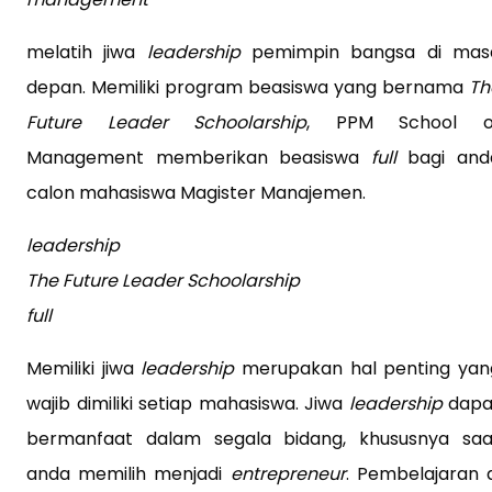
melatih jiwa
leadership
pemimpin bangsa di mas
depan. Memiliki program beasiswa yang bernama
Th
Future Leader Schoolarship
, PPM School o
Management memberikan beasiswa
full
bagi and
calon mahasiswa Magister Manajemen.
leadership
The Future Leader Schoolarship
full
Memiliki jiwa
leadership
merupakan hal penting yan
wajib dimiliki setiap mahasiswa. Jiwa
leadership
dapa
bermanfaat dalam segala bidang, khususnya saa
anda memilih menjadi
entrepreneur
. Pembelajaran d