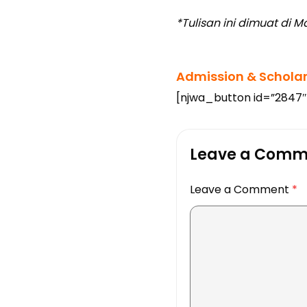
*Tulisan ini dimuat di 
Admission & Scholars
[njwa_button id=”2847″
Leave a Comm
Leave a Comment
*