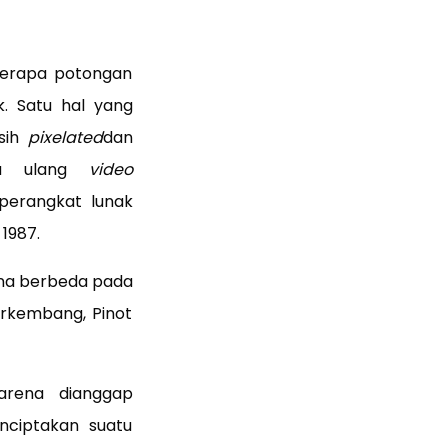
berapa potongan
k. Satu hal yang
asih
pixelated
dan
rya ulang
video
perangkat lunak
1987.
na berbeda pada
berkembang, Pinot
arena dianggap
nciptakan suatu