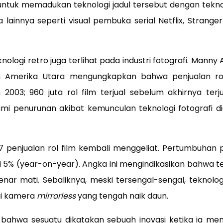
untuk memadukan teknologi jadul tersebut dengan teknol
a lainnya seperti visual pembuka serial Netflix, Strange
logi retro juga terlihat pada industri fotografi. Manny 
film Amerika Utara mengungkapkan bahwa penjualan ro
003; 960 juta rol film terjual sebelum akhirnya ter
mi penurunan akibat kemunculan teknologi fotografi di
 penjualan rol film kembali menggeliat. Pertumbuhan pe
5% (year-on-year). Angka ini mengindikasikan bahwa tek
ar mati. Sebaliknya, meski tersengal-sengal, teknologi
gi kamera
mirrorless
yang tengah naik daun.
ahwa sesuatu dikatakan sebuah inovasi ketika ia me