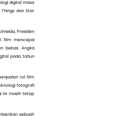
ogi digital masa
r Things dan Star
Almeida, Presiden
l film mencapai
jun bebas. Angka
gital pada tahun
njualan rol film
nologi fotografi
 ini masih tetap
mberikan sebuah