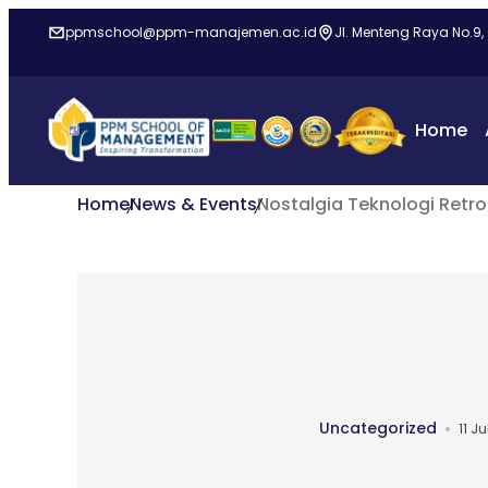
ppmschool@ppm-manajemen.ac.id
Jl. Menteng Raya No.9,
Home
Home
News & Events
Nostalgia Teknologi Retro
Uncategorized
11 J