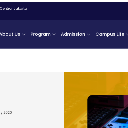
 Central Jakarta
About Us
Program
Admission
Campus Life
uly 2020