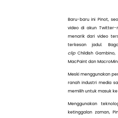
B
aru-baru ini Pinot, 
video di akun Twitter-
menarik dari video t
terkesan jadul. Ba
clip
Childish Gambino,
MacPaint dan MacroMind
Meski menggunakan per
ranah industri media sa
memilih untuk masuk ke 
Menggunakan teknolo
ketinggalan zaman, P