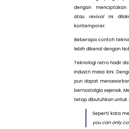
dengan menciptakan
atau
revival
ini dila
kontemporer.
Beberapa contoh teknol
lebih dikenal dengan Nok
Teknologi retro hadir 
industri masa kini. De
pun dapat menawarkan 
bernostalgia sejenak. M
tetap dibutuhkan untuk 
Seperti kata m
you can only co