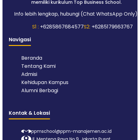
memiliki kurikulum Top Business School.
Info lebih lengkap, hubungi (Chat WhatsApp Only):
S1 :
+6285867684577
S2:
+6285179663767
Navigasi
Beranda
Tentang Kami
Admisi
Kehidupan Kampus
Alumni Berbagi
Kontak & Lokasi
ppmschool@ppm-manajemen.ac.id
Jl. Menteng Raya No.9, Jakarta Pusat