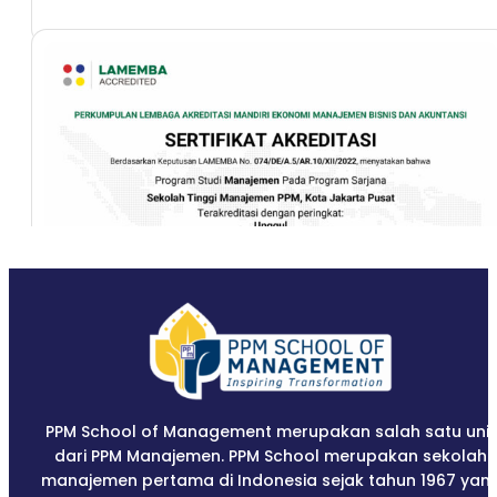
Program studi Sarjana Manajemen terakreditasi
UNGGUL 12 Desember 2022 dari LAMEMBA
LAMEMBA
PPM School of Management merupakan salah satu unit
dari PPM Manajemen. PPM School merupakan sekolah
manajemen pertama di Indonesia sejak tahun 1967 yan