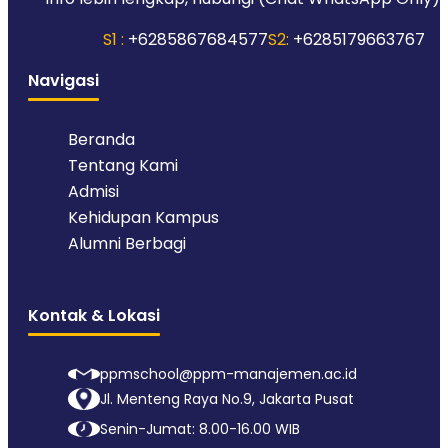
S1 :
+6285867684577
S2:
+6285179663767
Navigasi
Beranda
Tentang Kami
Admisi
Kehidupan Kampus
Alumni Berbagi
Kontak & Lokasi
ppmschool@ppm-manajemen.ac.id
Jl. Menteng Raya No.9, Jakarta Pusat
Senin-Jumat: 8.00-16.00 WIB