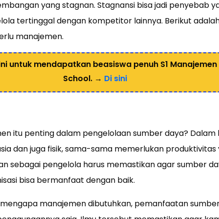
embangan yang stagnan. Stagnansi bisa jadi penyebab
lola tertinggal dengan kompetitor lainnya. Berikut adal
perlu manajemen.
ni untuk mendapatkan beasiswa penuh S1 Manajemen B
School. →
Di sini
 itu penting dalam pengelolaan sumber daya? Dalam hal
a dan juga fisik, sama-sama memerlukan produktivitas 
n sebagai pengelola harus memastikan agar sumber da
isasi bisa bermanfaat dengan baik.
engapa manajemen dibutuhkan, pemanfaatan sumber 