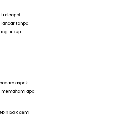
lu dicapai
n lancar tanpa
yang cukup
 macam aspek
gar memahami apa
bih baik demi