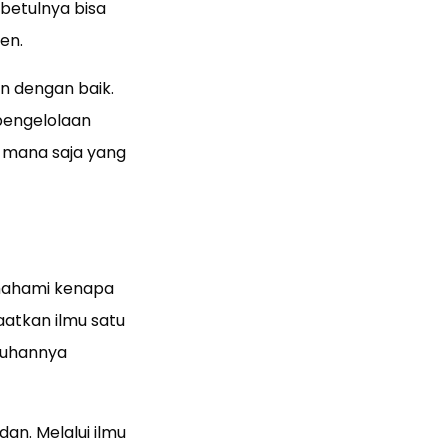
betulnya bisa
men.
n dengan baik.
pengelolaan
 mana saja yang
mahami kenapa
atkan ilmu satu
tuhannya
an. Melalui ilmu