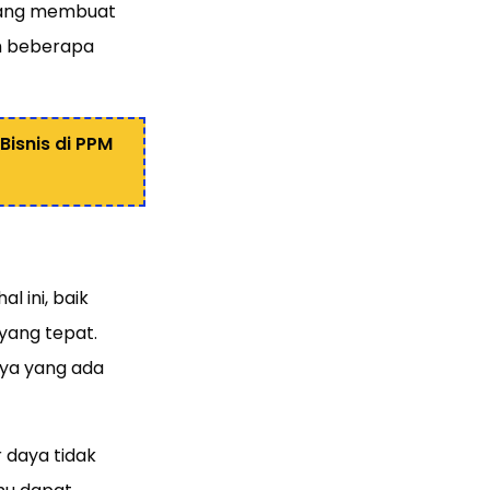
 yang membuat
ah beberapa
isnis di PPM
 ini, baik
yang tepat.
ya yang ada
daya tidak