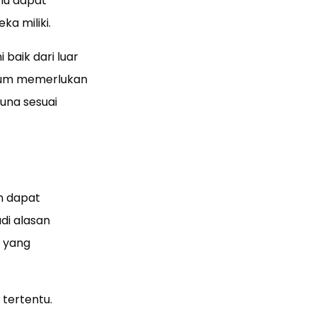
mu dapat
a miliki.
 baik dari luar
elum memerlukan
una sesuai
n dapat
di alasan
 yang
tertentu.