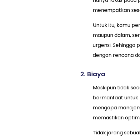
hanya fokus pada 
menempatkan seseo
Untuk itu, kamu per
maupun dalam, ser
urgensi. Sehingga 
dengan rencana dan
2. Biaya
Meskipun tidak se
bermanfaat untuk m
mengapa manajemen
memastikan optima
Tidak jarang sebua