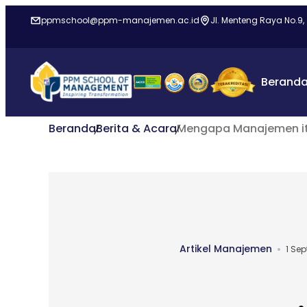
ppmschool@ppm-manajemen.ac.id
Jl. Menteng Raya No.9,
Berand
Beranda
Berita & Acara
Mengapa Manajemen itu
Artikel Manajemen
1 Se