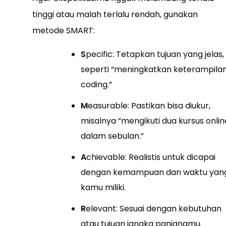
tinggi atau malah terlalu rendah, gunakan
metode SMART:
S
pecific: Tetapkan tujuan yang jelas,
seperti “meningkatkan keterampila
coding.”
M
easurable: Pastikan bisa diukur,
misalnya “mengikuti dua kursus onlin
dalam sebulan.”
A
chievable: Realistis untuk dicapai
dengan kemampuan dan waktu yan
kamu miliki.
R
elevant: Sesuai dengan kebutuhan
atau tujuan jangka panjangmu.