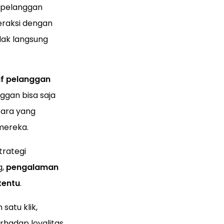
n pelanggan
eraksi dengan
dak langsung
if pelanggan
ggan bisa saja
cara yang
mereka.
trategi
g,
pengalaman
tentu
.
satu klik,
hadap loyalitas.