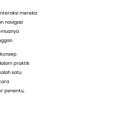
interaksi mereka
n navigasi
semuanya
nggan.
 konsep
dalam praktik
salah satu
cara
or penentu,