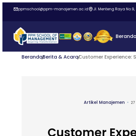
ppmschool@ppm-manajemen.ac.id
Jl. Menteng Raya No.9,
Berand
Beranda
Berita & Acara
Customer Experience: 
Artikel Manajemen
27
Customer Expe