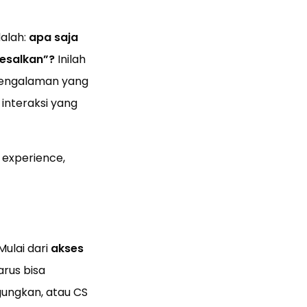
alah:
apa saja
esalkan”?
Inilah
pengalaman yang
 interaksi yang
 experience,
ulai dari
akses
rus bisa
gungkan, atau CS