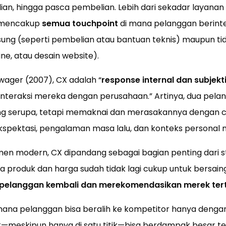
an, hingga pasca pembelian. Lebih dari sekadar layana
 mencakup
semua touchpoint
di mana pelanggan berint
sung (seperti pembelian atau bantuan teknis) maupun ti
line, atau desain website).
ager (2007), CX adalah “
response internal dan subjekt
nteraksi mereka dengan perusahaan.” Artinya, dua pelan
ng serupa, tetapi memaknai dan merasakannya dengan 
pektasi, pengalaman masa lalu, dan konteks personal 
n modern, CX dipandang sebagai bagian penting dari s
ika produk dan harga sudah tidak lagi cukup untuk bersain
 pelanggan kembali dan merekomendasikan merek ter
 di mana pelanggan bisa beralih ke kompetitor hanya dengan 
meskipun hanya di satu titik—bisa berdampak besar ter