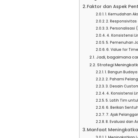
Faktor dan Aspek Pen
1. Kemudahan Aks
2. Responsivita
3. Personalisasi 
4. Konsistensi 
5. Pemenuhan Jan
6. Value for Tim
Jadi, bagaimana car
Strategi Meningkat
1. Bangun Budaya
2. Pahami Pelan
3. Desain Custom
4. Konsistensi L
5. Latih Tim unt
6. Berikan Sent
7. Ajak Pelanggan
8. Evaluasi dan 
Manfaat Meningkatkan
1. Meningkatkan 