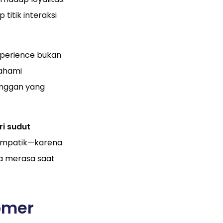
p titik interaksi
perience bukan
mahami
anggan yang
i sudut
h empatik—karena
a merasa saat
omer