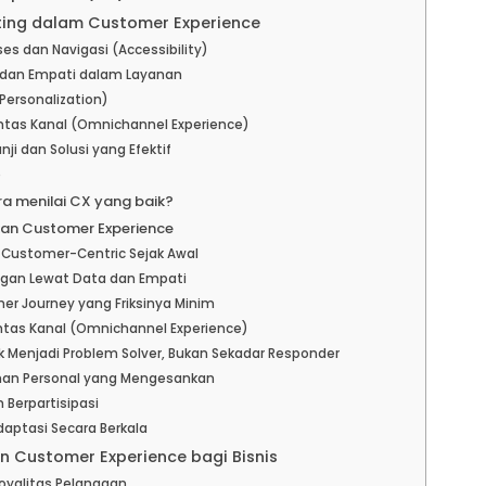
ting dalam Customer Experience
es dan Navigasi (Accessibility)
s dan Empati dalam Layanan
(Personalization)
Lintas Kanal (Omnichannel Experience)
ji dan Solusi yang Efektif
e
a menilai CX yang baik?
kan Customer Experience
 Customer-Centric Sejak Awal
ggan Lewat Data dan Empati
er Journey yang Friksinya Minim
intas Kanal (Omnichannel Experience)
uk Menjadi Problem Solver, Bukan Sekadar Responder
uhan Personal yang Mengesankan
 Berpartisipasi
Adaptasi Secara Berkala
 Customer Experience bagi Bisnis
Loyalitas Pelanggan