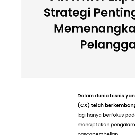
Strategi Penti
Memenangkan
Pelangg
Dalam dunia bisnis ya
(CX) telah berkemban
lagi hanya berfokus pad
menciptakan pengalama
pascapembelian.