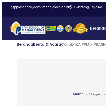
ppmschool@ppm-manajemen.ac.id
Jl. Menteng Raya No.9,
Berand
Beranda
Berita & Acara
Collab IKA PPM X PRASM
Alumni
22 Agustus