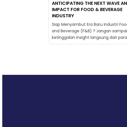
ANTICIPATING THE NEXT WAVE A
IMPACT FOR FOOD & BEVERAGE
INDUSTRY
Siap Menyambut Era Baru Industri Foo
and Beverage (F&B) ? Jangan sampai
ketinggalan insight langsung dari par
pemimpin industri F&B! Catat tangga
Sabtu, 13...