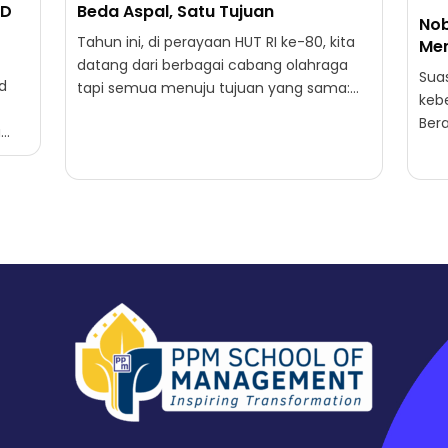
ND
Beda Aspal, Satu Tujuan
Nob
Tahun ini, di perayaan HUT RI ke-80, kita
Men
datang dari berbagai cabang olahraga
Sua
d
tapi semua menuju tujuan yang sama:
keb
merayakan Indonesia tercinta
Bera
a
Yuk,...
alu
lnya
ber