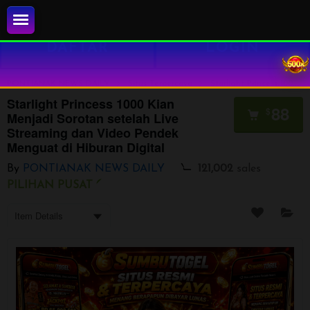
DAFTAR
LOGIN
PONTIANAK NEWS DAILY
Situs Terpercaya
Starlight Princess 1000 Kian Menjadi Sorotan setelah Live Streaming dan Video Pendek Menguat di Hiburan Digital
Starlight Princess 1000 Kian
88
$
Menjadi Sorotan setelah Live
Streaming dan Video Pendek
Menguat di Hiburan Digital
By
PONTIANAK NEWS DAILY
121,002
sales
PILIHAN PUSAT
Item Details