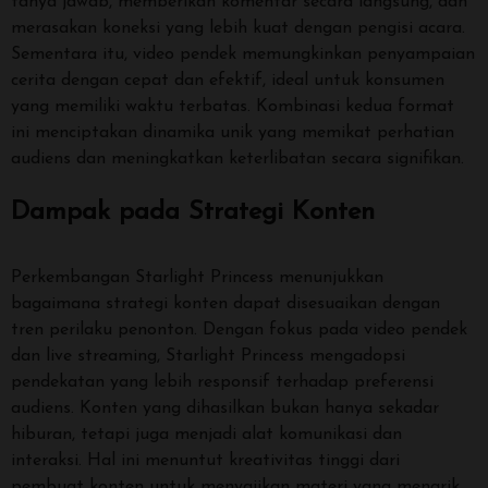
tanya jawab, memberikan komentar secara langsung, dan
merasakan koneksi yang lebih kuat dengan pengisi acara.
Sementara itu, video pendek memungkinkan penyampaian
cerita dengan cepat dan efektif, ideal untuk konsumen
yang memiliki waktu terbatas. Kombinasi kedua format
ini menciptakan dinamika unik yang memikat perhatian
audiens dan meningkatkan keterlibatan secara signifikan.
Dampak pada Strategi Konten
Perkembangan Starlight Princess menunjukkan
bagaimana strategi konten dapat disesuaikan dengan
tren perilaku penonton. Dengan fokus pada video pendek
dan live streaming, Starlight Princess mengadopsi
pendekatan yang lebih responsif terhadap preferensi
audiens. Konten yang dihasilkan bukan hanya sekadar
hiburan, tetapi juga menjadi alat komunikasi dan
interaksi. Hal ini menuntut kreativitas tinggi dari
pembuat konten untuk menyajikan materi yang menarik