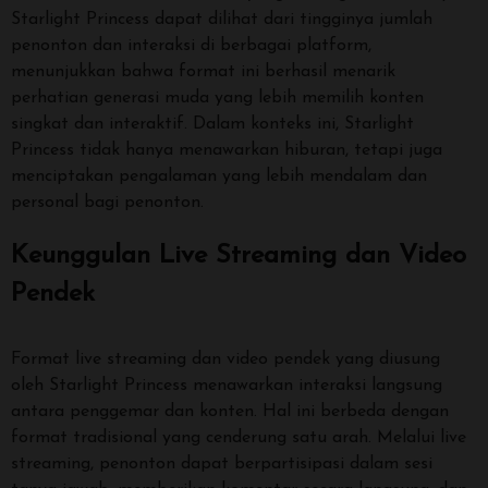
Starlight Princess dapat dilihat dari tingginya jumlah
penonton dan interaksi di berbagai platform,
menunjukkan bahwa format ini berhasil menarik
perhatian generasi muda yang lebih memilih konten
singkat dan interaktif. Dalam konteks ini, Starlight
Princess tidak hanya menawarkan hiburan, tetapi juga
menciptakan pengalaman yang lebih mendalam dan
personal bagi penonton.
Keunggulan Live Streaming dan Video
Pendek
Format live streaming dan video pendek yang diusung
oleh Starlight Princess menawarkan interaksi langsung
antara penggemar dan konten. Hal ini berbeda dengan
format tradisional yang cenderung satu arah. Melalui live
streaming, penonton dapat berpartisipasi dalam sesi