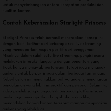
untuk menyeimbangkan antara kecepatan produksi dan
kualitas konten.
Contoh Keberhasilan Starlight Princess
Starlight Princess telah berhasil menerapkan konsep ini
dengan baik, terlihat dari beberapa sesi live streaming
yang mendapatkan respon positif dari penggemar.
Misalnya, dalam salah satu live streaming, pengisi acara
melakukan interaksi langsung dengan penonton, yang
tidak hanya menjawab pertanyaan tetapi juga mengajak
audiens untuk berpartisipasi dalam berbagai tantangan.
Keberhasilan ini menunjukkan bahwa audiens menghargai
pengalaman yang lebih interaktif dan personal. Selain itu,
video pendek yang diunggah di berbagai platform sosial
media juga mendapatkan banyak share dan like,
menandakan bahwa konten tersebut mampu menjangkau
audiens yang lebih luas.