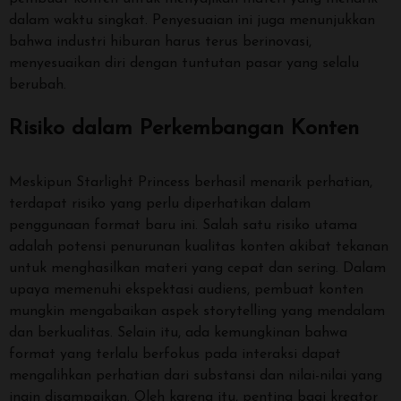
dalam waktu singkat. Penyesuaian ini juga menunjukkan
bahwa industri hiburan harus terus berinovasi,
menyesuaikan diri dengan tuntutan pasar yang selalu
berubah.
Risiko dalam Perkembangan Konten
Meskipun Starlight Princess berhasil menarik perhatian,
terdapat risiko yang perlu diperhatikan dalam
penggunaan format baru ini. Salah satu risiko utama
adalah potensi penurunan kualitas konten akibat tekanan
untuk menghasilkan materi yang cepat dan sering. Dalam
upaya memenuhi ekspektasi audiens, pembuat konten
mungkin mengabaikan aspek storytelling yang mendalam
dan berkualitas. Selain itu, ada kemungkinan bahwa
format yang terlalu berfokus pada interaksi dapat
mengalihkan perhatian dari substansi dan nilai-nilai yang
ingin disampaikan. Oleh karena itu, penting bagi kreator