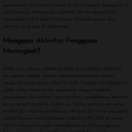
perusahaan ini berhasil menarik lebih banyak pengguna ke
platformnya. Mengetahui konteks ini membantu kita
memahami lebih dalam tentang dinamika pasar dan
potensi yang ada di dalamnya.
Mengapa Aktivitas Pengguna
Meningkat?
Salah satu alasan utama di balik peningkatan aktivitas
pengguna adalah inovasi yang berkelanjutan dalam
pengembangan game oleh PG Soft. Dengan menghadirkan
grafis yang menarik dan gameplay yang interaktif,
perusahaan ini berhasil menciptakan pengalaman bermain
yang sangat menarik. Selain itu, faktor pemasaran yang
efektif dan strategi kolaborasi dengan platform perjudian
online lainnya meningkatkan visibilitas PG Soft di pasar.
Hal ini mengarah pada peningkatan jumlah pengguna