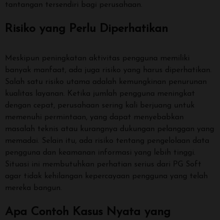
tantangan tersendiri bagi perusahaan.
Risiko yang Perlu Diperhatikan
Meskipun peningkatan aktivitas pengguna memiliki
banyak manfaat, ada juga risiko yang harus diperhatikan.
Salah satu risiko utama adalah kemungkinan penurunan
kualitas layanan. Ketika jumlah pengguna meningkat
dengan cepat, perusahaan sering kali berjuang untuk
memenuhi permintaan, yang dapat menyebabkan
masalah teknis atau kurangnya dukungan pelanggan yang
memadai. Selain itu, ada risiko tentang pengelolaan data
pengguna dan keamanan informasi yang lebih tinggi.
Situasi ini membutuhkan perhatian serius dari PG Soft
agar tidak kehilangan kepercayaan pengguna yang telah
mereka bangun.
Apa Contoh Kasus Nyata yang