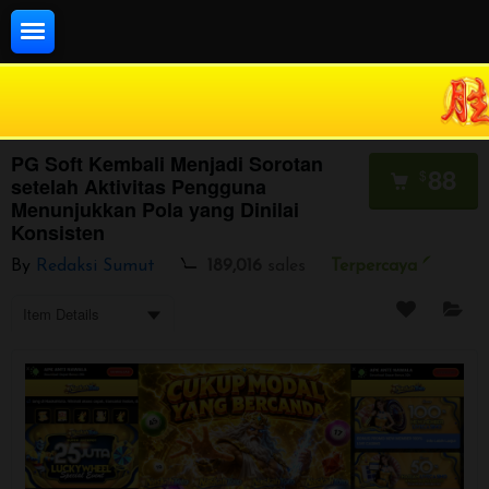
DAFTAR
LOGIN
Redaksi Sumut
Situs Terpercaya
PG Soft Kembali Menjadi Sorotan setelah Aktivitas Pengguna Menunjukkan Pola yang Dinilai Konsisten
PG Soft Kembali Menjadi Sorotan
88
$
setelah Aktivitas Pengguna
Menunjukkan Pola yang Dinilai
Konsisten
By
Redaksi Sumut
189,016
sales
Terpercaya
Item Details