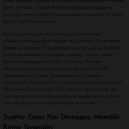
sosial. Banyak cuplikan permainan yang beredar membuat
game ini terus muncul dalam percakapan pengguna,
sehingga menciptakan rasa penasaran yang ikut terbawa
dalam tren diskusi online.
Apa yang sering disebut sebagai “scatter emas”
sebenarnya merupakan bagian dari elemen visual dalam
desain permainan, bukan mekanisme yang bisa dianalisis
untuk menentukan hasil atau peluang. Sistem tetap
berjalan menggunakan RNG (Random Number
Generator) yang memastikan setiap hasil bersifat
independen dan tidak dipengaruhi oleh kejadian
sebelumnya. Sementara itu, rasa penasaran yang muncul
lebih banyak dipicu oleh efek animasi, ritme visual, dan
cara konten tersebut disebarkan di media sosial, bukan
oleh perubahan sistem permainan itu sendiri.
Scatter Emas Kini Dianggap Memiliki
Ritme Tersendiri