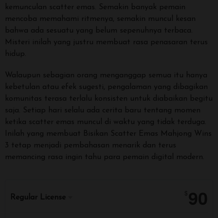
kemunculan scatter emas. Semakin banyak pemain
mencoba memahami ritmenya, semakin muncul kesan
bahwa ada sesuatu yang belum sepenuhnya terbaca.
Misteri inilah yang justru membuat rasa penasaran terus
hidup.
Walaupun sebagian orang menganggap semua itu hanya
kebetulan atau efek sugesti, pengalaman yang dibagikan
komunitas terasa terlalu konsisten untuk diabaikan begitu
saja. Setiap hari selalu ada cerita baru tentang momen
ketika scatter emas muncul di waktu yang tidak terduga.
Inilah yang membuat Bisikan Scatter Emas Mahjong Wins
3 tetap menjadi pembahasan menarik dan terus
memancing rasa ingin tahu para pemain digital modern.
90
$
Regular License