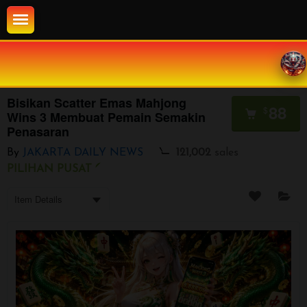
DAFTAR
LOGIN
JAKARTA DAILY NEWS
JAKARTA DAILY NEWS
Bisikan Scatter Emas Mahjong Wins 3 Membuat Pemain Semakin Penasaran
Bisikan Scatter Emas Mahjong
88
$
Wins 3 Membuat Pemain Semakin
Penasaran
By
JAKARTA DAILY NEWS
121,002
sales
PILIHAN PUSAT
Item Details