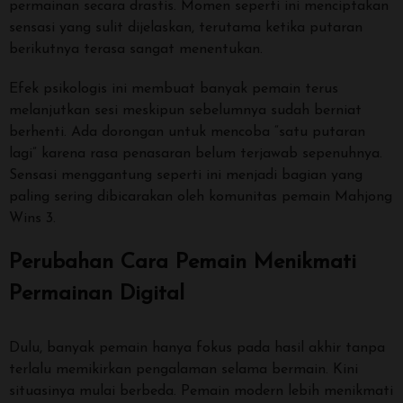
permainan secara drastis. Momen seperti ini menciptakan
sensasi yang sulit dijelaskan, terutama ketika putaran
berikutnya terasa sangat menentukan.
Efek psikologis ini membuat banyak pemain terus
melanjutkan sesi meskipun sebelumnya sudah berniat
berhenti. Ada dorongan untuk mencoba “satu putaran
lagi” karena rasa penasaran belum terjawab sepenuhnya.
Sensasi menggantung seperti ini menjadi bagian yang
paling sering dibicarakan oleh komunitas pemain Mahjong
Wins 3.
Perubahan Cara Pemain Menikmati
Permainan Digital
Dulu, banyak pemain hanya fokus pada hasil akhir tanpa
terlalu memikirkan pengalaman selama bermain. Kini
situasinya mulai berbeda. Pemain modern lebih menikmati