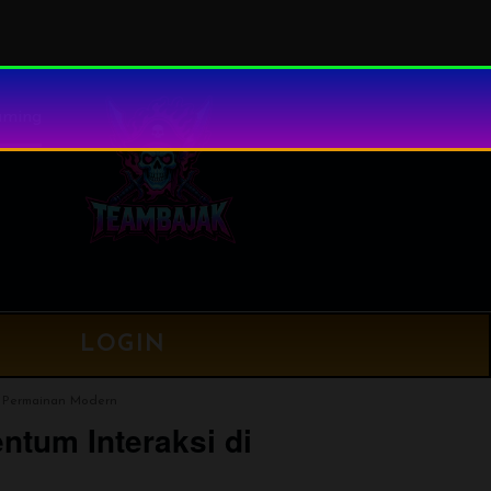
rpercaya
Situs Game Online
LOGIN
DAFTAR
aming
LOGIN
m Permainan Modern
tum Interaksi di