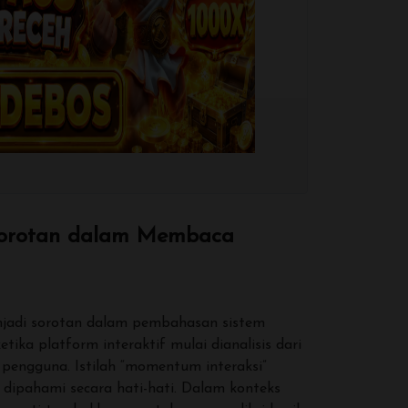
 Sorotan dalam Membaca
njadi sorotan dalam pembahasan sistem
tika platform interaktif mulai dianalisis dari
ku pengguna. Istilah “momentum interaksi”
u dipahami secara hati-hati. Dalam konteks