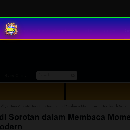
Situs Te
t Us
Game Online
About me
Info
Forum
G
Situs
Game Online
Game
Online
Resmi
Algoritma Adaptif Jadi Sorotan dalam Membaca Momentum Interaksi di Siste
adi Sorotan dalam Membaca Momen
odern