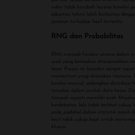
gambar sesuai koneksi internet. Tampi
video tidak berubah karena koneksi p
adaptasi teknis lebih berkaitan den
jaminan terhadap hasil tertentu.
RNG dan Probabilitas
RNG menjadi fondasi utama dalam sis
acak yang kemudian diterjemahkan menj
layar. Proses ini berjalan sangat ce
momentum yang dirasakan manusia. P
kondisi muncul, sedangkan distribusi
tersebar dalam jumlah data besar. D
tampak seperti memiliki arah. Misaln
berdekatan, lalu tidak terlihat cukup l
pola, padahal dalam statistik masih d
kecil tidak cukup kuat untuk menyim
khusus.