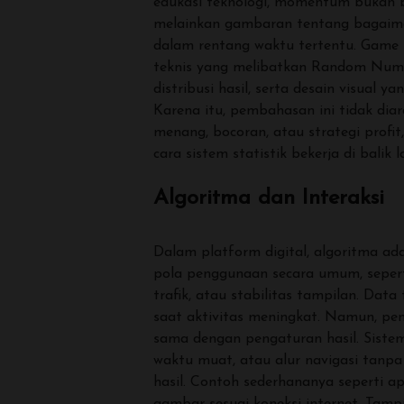
edukasi teknologi, momentum bukan be
melainkan gambaran tentang bagaima
dalam rentang waktu tertentu. Game s
teknis yang melibatkan Random Numb
distribusi hasil, serta desain visual
Karena itu, pembahasan ini tidak dia
menang, bocoran, atau strategi profit
cara sistem statistik bekerja di balik l
Algoritma dan Interaksi
Dalam platform digital, algoritma a
pola penggunaan secara umum, sepert
trafik, atau stabilitas tampilan. Dat
saat aktivitas meningkat. Namun, pen
sama dengan pengaturan hasil. Siste
waktu muat, atau alur navigasi tanp
hasil. Contoh sederhananya seperti ap