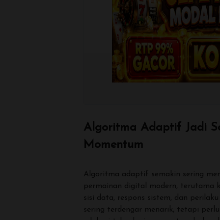
Algoritma Adaptif Jadi
Momentum
Algoritma adaptif semakin sering me
permainan digital modern, terutama ke
sisi data, respons sistem, dan perila
sering terdengar menarik, tetapi perl