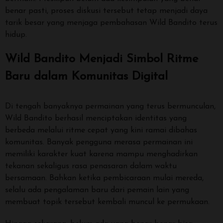
benar pasti, proses diskusi tersebut tetap menjadi daya
tarik besar yang menjaga pembahasan Wild Bandito terus
hidup.
Wild Bandito Menjadi Simbol Ritme
Baru dalam Komunitas Digital
Di tengah banyaknya permainan yang terus bermunculan,
Wild Bandito berhasil menciptakan identitas yang
berbeda melalui ritme cepat yang kini ramai dibahas
komunitas. Banyak pengguna merasa permainan ini
memiliki karakter kuat karena mampu menghadirkan
tekanan sekaligus rasa penasaran dalam waktu
bersamaan. Bahkan ketika pembicaraan mulai mereda,
selalu ada pengalaman baru dari pemain lain yang
membuat topik tersebut kembali muncul ke permukaan.