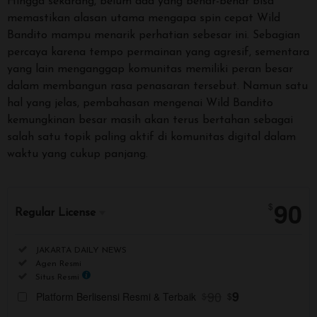
Hingga sekarang, belum ada yang benar-benar bisa
memastikan alasan utama mengapa spin cepat Wild
Bandito mampu menarik perhatian sebesar ini. Sebagian
percaya karena tempo permainan yang agresif, sementara
yang lain menganggap komunitas memiliki peran besar
dalam membangun rasa penasaran tersebut. Namun satu
hal yang jelas, pembahasan mengenai Wild Bandito
kemungkinan besar masih akan terus bertahan sebagai
salah satu topik paling aktif di komunitas digital dalam
waktu yang cukup panjang.
90
$
Regular License
Regular
Included:
JAKARTA DAILY NEWS
License
Included:
Agen Resmi
SELECTED
Included:
Situs Resmi
90
$
90
9
Platform Berlisensi Resmi & Terbaik
$
$
Use, by