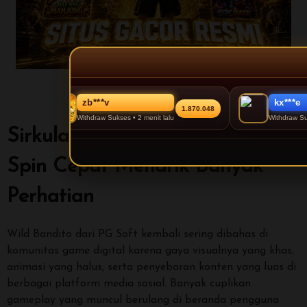
Show More
zb***v
kx***e
60
1.870.048
Withdraw Sukses • 2 menit lalu
Withdraw Sukses •
Sirkulasi Wild Bandito dengan
Spin Cepat Menarik Banyak
Perhatian
Wild Bandito dari PG Soft kembali sering dibahas di
komunitas game digital karena gaya visualnya yang khas,
animasi yang halus, serta penyebaran konten yang luas di
berbagai platform media sosial. Banyak cuplikan
gameplay yang muncul berulang di beranda pengguna