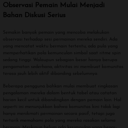
Observasi Pemain Mulai Menjadi
Bahan Diskusi Serius
Semakin banyak pemain yang mencoba melakukan
observasi terhadap sesi permainan mereka sendiri. Ada
yang mencatat waktu bermain tertentu, ada pula yang
memperhatikan pola kemunculan simbol saat ritme spin
sedang tinggi. Walaupun sebagian besar hanya berupa
pengamatan sederhana, aktivitas ini membuat komunitas
terasa jauh lebih aktif dibanding sebelumnya.
Beberapa pengguna bahkan mulai membuat ringkasan
pengalaman mereka dalam bentuk tabel atau catatan
harian kecil untuk dibandingkan dengan pemain lain. Hal
seperti ini menunjukkan bahwa komunitas kini tidak lagi
hanya menikmati permainan secara pasif, tetapi juga
tertarik memahami pola yang mereka rasakan selama
bermain. Meskipun belum ada kesimpulan yang benar-