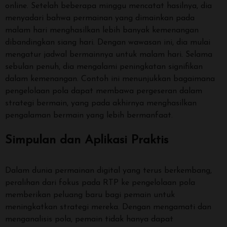
online. Setelah beberapa minggu mencatat hasilnya, dia
menyadari bahwa permainan yang dimainkan pada
malam hari menghasilkan lebih banyak kemenangan
dibandingkan siang hari. Dengan wawasan ini, dia mulai
mengatur jadwal bermainnya untuk malam hari. Selama
sebulan penuh, dia mengalami peningkatan signifikan
dalam kemenangan. Contoh ini menunjukkan bagaimana
pengelolaan pola dapat membawa pergeseran dalam
strategi bermain, yang pada akhirnya menghasilkan
pengalaman bermain yang lebih bermanfaat.
Simpulan dan Aplikasi Praktis
Dalam dunia permainan digital yang terus berkembang,
peralihan dari fokus pada RTP ke pengelolaan pola
memberikan peluang baru bagi pemain untuk
meningkatkan strategi mereka. Dengan mengamati dan
menganalisis pola, pemain tidak hanya dapat