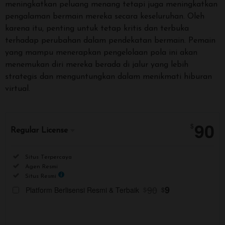
meningkatkan peluang menang tetapi juga meningkatkan
pengalaman bermain mereka secara keseluruhan. Oleh
karena itu, penting untuk tetap kritis dan terbuka
terhadap perubahan dalam pendekatan bermain. Pemain
yang mampu menerapkan pengelolaan pola ini akan
menemukan diri mereka berada di jalur yang lebih
strategis dan menguntungkan dalam menikmati hiburan
virtual.
90
$
Regular License
Regular
Included:
Situs Terpercaya
License
Included:
Agen Resmi
SELECTED
Included:
Situs Resmi
90
$
90
9
Platform Berlisensi Resmi & Terbaik
$
$
Use, by
you or
one