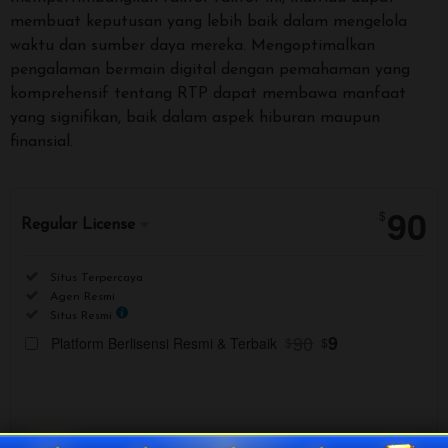
membuat keputusan yang lebih baik dalam mengelola
waktu dan sumber daya mereka. Mengoptimalkan
pengalaman bermain digital dengan pemahaman yang
komprehensif tentang RTP dapat membawa manfaat
yang signifikan, baik dalam aspek hiburan maupun
finansial.
90
$
Regular License
Regular
Included:
Situs Terpercaya
License
Included:
Agen Resmi
SELECTED
Included:
Situs Resmi
90
$
90
9
Platform Berlisensi Resmi & Terbaik
$
$
Use, by
you or
one
client, in
a single