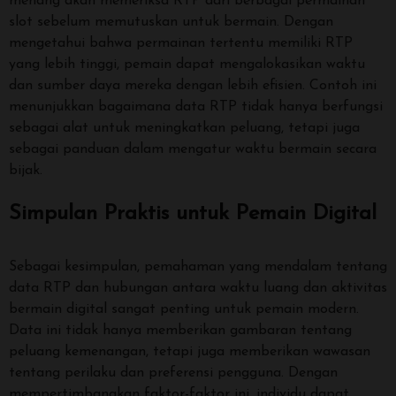
menang akan memeriksa RTP dari berbagai permainan
slot sebelum memutuskan untuk bermain. Dengan
mengetahui bahwa permainan tertentu memiliki RTP
yang lebih tinggi, pemain dapat mengalokasikan waktu
dan sumber daya mereka dengan lebih efisien. Contoh ini
menunjukkan bagaimana data RTP tidak hanya berfungsi
sebagai alat untuk meningkatkan peluang, tetapi juga
sebagai panduan dalam mengatur waktu bermain secara
bijak.
Simpulan Praktis untuk Pemain Digital
Sebagai kesimpulan, pemahaman yang mendalam tentang
data RTP dan hubungan antara waktu luang dan aktivitas
bermain digital sangat penting untuk pemain modern.
Data ini tidak hanya memberikan gambaran tentang
peluang kemenangan, tetapi juga memberikan wawasan
tentang perilaku dan preferensi pengguna. Dengan
mempertimbangkan faktor-faktor ini, individu dapat